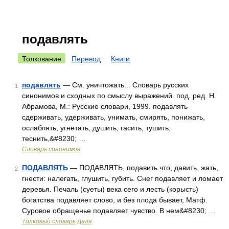
подавлять
Толкование
Перевод
Книги
подавлять
— См. уничтожать... Словарь русских
1
синонимов и сходных по смыслу выражений. под. ред. Н.
Абрамова, М.: Русские словари, 1999. подавлять
сдерживать, удерживать, унимать, смирять, понижать,
ослаблять, угнетать, душить, гасить, тушить;
теснить,&#8230; …
Словарь синонимов
ПОДАВЛЯТЬ
— ПОДАВЛЯТЬ, подавить что, давить, жать,
2
гнести: налегать, глушить, губить. Снег подавляет и ломает
деревья. Печаль (суеты) века сего и лесть (корысть)
богатства подавляет слово, и без плода бывает, Матф.
Суровое обращенье подавляет чувство. В нем&#8230; …
Толковый словарь Даля