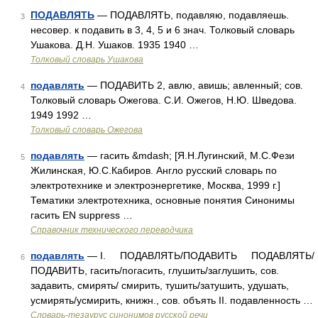
ПОДАВЛЯТЬ
— ПОДАВЛЯТЬ, подавляю, подавляешь.
3
несовер. к подавить в 3, 4, 5 и 6 знач. Толковый словарь
Ушакова. Д.Н. Ушаков. 1935 1940 …
Толковый словарь Ушакова
подавлять
— ПОДАВИТЬ 2, авлю, авишь; авленный; сов.
4
Толковый словарь Ожегова. С.И. Ожегов, Н.Ю. Шведова.
1949 1992 …
Толковый словарь Ожегова
подавлять
— гасить &mdash; [Я.Н.Лугинский, М.С.Фези
5
Жилинская, Ю.С.Кабиров. Англо русский словарь по
электротехнике и электроэнергетике, Москва, 1999 г.]
Тематики электротехника, основные понятия Синонимы
гасить EN suppress …
Справочник технического переводчика
подавлять
— I. ПОДАВЛЯТЬ/ПОДАВИТЬ ПОДАВЛЯТЬ/
6
ПОДАВИТЬ, гасить/погасить, глушить/заглушить, сов.
задавить, смирять/ смирить, тушить/затушить, удушать,
усмирять/усмирить, книжн., сов. объять II. подавленность …
Словарь-тезаурус синонимов русской речи