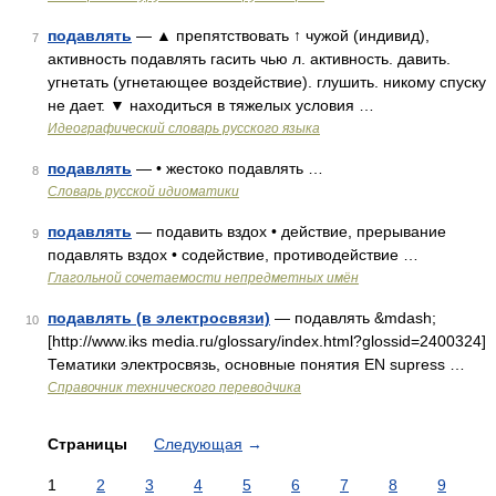
подавлять
— ▲ препятствовать ↑ чужой (индивид),
7
активность подавлять гасить чью л. активность. давить.
угнетать (угнетающее воздействие). глушить. никому спуску
не дает. ▼ находиться в тяжелых условия …
Идеографический словарь русского языка
подавлять
— • жестоко подавлять …
8
Словарь русской идиоматики
подавлять
— подавить вздох • действие, прерывание
9
подавлять вздох • содействие, противодействие …
Глагольной сочетаемости непредметных имён
подавлять (в электросвязи)
— подавлять &mdash;
10
[http://www.iks media.ru/glossary/index.html?glossid=2400324]
Тематики электросвязь, основные понятия EN supress …
Справочник технического переводчика
Страницы
Следующая
→
1
2
3
4
5
6
7
8
9